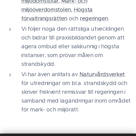
miljödomstolar
,
Mark- och
miljööverdomstolen
,
Högsta
förvaltningsrätten
och
regeringen
.
Vi följer noga den rättsliga utvecklingen
och bidrar till praxisbildandet genom att
agera ombud eller sakkunnig i högsta
instanser, som prövar målen om
strandskydd.
Vi har även anlitats av
Naturvårdsverket
för utredningar om bl.a. strandskydd och
skriver frekvent remissvar till regeringen i
samband med lagändringar inom området
för mark- och miljörätt.