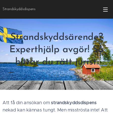
Strandskyddsdispens
Strandskyddsärende?
Experthjälp avgör! Så
hittar du rätt jurist.
19.02.2024
strandskyddsdispens
Att få din ansökan om
nekad kan kännas tungt. Men misströsta inte! Att