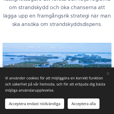
om strandskydd och öka chanserna att
lägga upp en framgångsrik strategi när man
ska ansöka om strandskyddsdispens.
Vi använder cookies för att möjliggöra en korrekt funktion
och säkerhet på vår hemsida, och för att erbjuda dig bästa
möjliga användarupplevelse.
Acceptera endast nödvändiga
Acceptera alla
överklaga strandskydd jurist